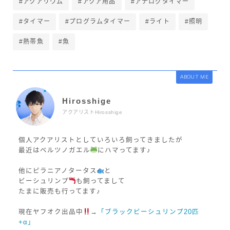
#アクアリウム
#アクア用品
#アナログタイマー
#タイマー
#プログラムタイマー
#ライト
#照明
#熱帯魚
#魚
ABOUT ME
Hirosshige
アクアリストHirosshige
個人アクアリストとしていろいろ飼ってきましたが
最近はベルツノガエル
にハマってます♪
他にピラニアノタータス
と
ビーシュリンプ
も飼ってまして
たまに販売も行ってます♪
現在ヤフオク出品中
→
「ブラックビーシュリンプ20匹
+α」