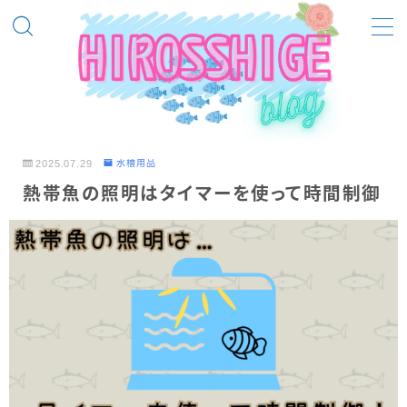
MENU
飼ってる熱帯魚等
ベルツノガエル
2025.07.29
水槽用品
ピラニアノタータス
熱帯魚の照明はタイマーを使って時間制御
ピラニアナッテリー
ブラックビーシュリンプ
レッドビーシュリンプ
メンテナンス
メンテナンス（熱帯魚）
メンテナンス（季節別）