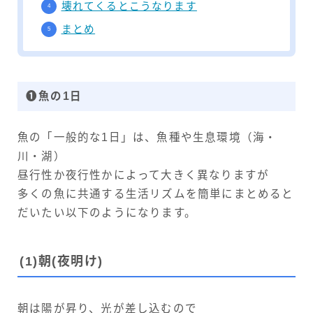
用品事故
壊れてくるとこうなります
まとめ
ヤフオク！出品
売れました！
ヤフオク！出品中！
❶魚の1日
その他
魚の「一般的な1日」は、魚種や生息環境（海・
川・湖）
プライバシーポリシー
昼行性か夜行性かによって大きく異なりますが
雑記帳（日常）
多くの魚に共通する生活リズムを簡単にまとめると
雑記帳（アクアリウム関係）
だいたい以下のようになります。
(
1)
朝
(夜明け)
朝は陽が昇り、光が差し込むので