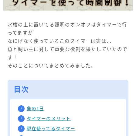
アクアリウム用品
水槽の上に置いてる照明のオンオフはタイマーで行
繁殖計画
ってますが
ベルツノガエル繁殖計画
なにげなく使っているこのタイマーは実は…
魚と飼い主に対して重要な役割を果たしていたので
えさ
す！
ピラニアのえさ
そのことについてまとめてみました。
ベルツノガエルのえさ
目次
飼育中の事故
カエル事故
魚の1日
ピラニアの事故
タイマーのメリット
ビーシュリンプの事故
現在使ってるタイマー