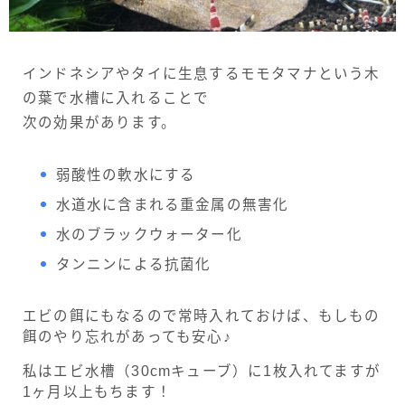
アクアリウム用品
インドネシアやタイに生息するモモタマナという木
繁殖計画
の葉で水槽に入れることで
ベルツノガエル繁殖計画
次の効果があります。
えさ
弱酸性の軟水にする
ピラニアのえさ
水道水に含まれる重金属の無害化
ベルツノガエルのえさ
水のブラックウォーター化
タンニンによる抗菌化
飼育中の事故
カエル事故
エビの餌にもなるので常時入れておけば、もしもの
餌のやり忘れがあっても安心♪
ピラニアの事故
私はエビ水槽（30cmキューブ）に1枚入れてますが
ビーシュリンプの事故
1ヶ月以上もちます！