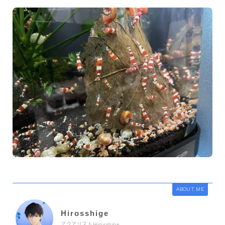
用品事故
ヤフオク！出品
売れました！
ヤフオク！出品中！
その他
プライバシーポリシー
雑記帳（日常）
雑記帳（アクアリウム関係）
ABOUT ME
Hirosshige
アクアリストHirosshige