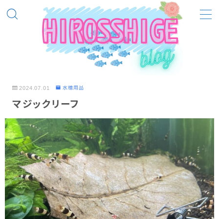
MENU
飼ってる熱帯魚等
ベルツノガエル
2024.07.01
水槽用品
ピラニアノタータス
マジックリーフ
ピラニアナッテリー
ブラックビーシュリンプ
レッドビーシュリンプ
メンテナンス
メンテナンス（熱帯魚）
メンテナンス（季節別）