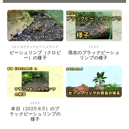
アクアリウム用品
繁殖計画
ベルツノガエル繁殖計画
24.11.16ブラックビーシュリンプ
25.4.9
えさ
ビーシュリンプ（クロビ
現在のブラックビーシュ
ー）の様子
リンプの様子
ピラニアのえさ
ベルツノガエルのえさ
飼育中の事故
カエル事故
25.8.5
本日（2025.8.5）のブ
ピラニアの事故
ラックビーシュリンプの
様子
ビーシュリンプの事故