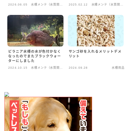
2026.06.05
水槽メンテ（水質関
2025.02.12
水槽メンテ（水質関
アクアリウム用品
係）
係）
繁殖計画
ベルツノガエル繁殖計画
えさ
ピラニア水槽の水が色付かなく
サンゴ砂を入れるメリットデメ
なったのでまたブラックウォー
リット
ターにしました
ピラニアのえさ
2024.10.15
水槽メンテ（水質関
2024.09.28
水槽用品
ベルツノガエルのえさ
係）
飼育中の事故
カエル事故
ピラニアの事故
ビーシュリンプの事故