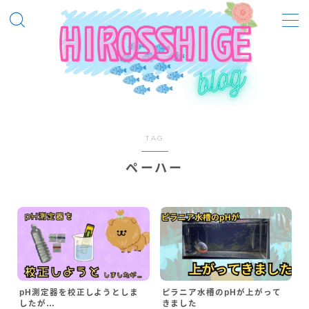
MENU
飼ってる熱帯魚等
ベルツノガエル
TAG
ピラニアノタータス
ピラニアナッテリー
ペーハー
ブラックビーシュリンプ
レッドビーシュリンプ
メンテナンス
メンテナンス（熱帯魚）
pH測定器を校正しようとしま
ピラニア水槽のpHが上がって
メンテナンス（季節別）
したが…
きました