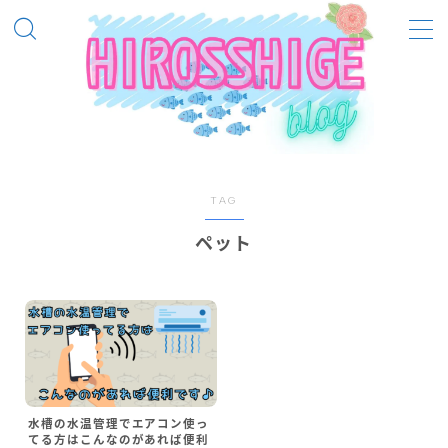
MENU
飼ってる熱帯魚等
ベルツノガエル
TAG
ピラニアノタータス
ピラニアナッテリー
ペット
ブラックビーシュリンプ
レッドビーシュリンプ
メンテナンス
メンテナンス（熱帯魚）
水槽の水温管理でエアコン使っ
メンテナンス（季節別）
てる方はこんなのがあれば便利