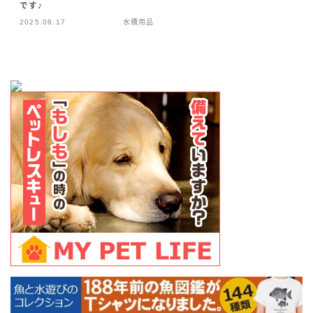
です♪
アクアリウム用品
2025.08.17
水槽用品
繁殖計画
ベルツノガエル繁殖計画
えさ
ピラニアのえさ
ベルツノガエルのえさ
飼育中の事故
カエル事故
ピラニアの事故
ビーシュリンプの事故